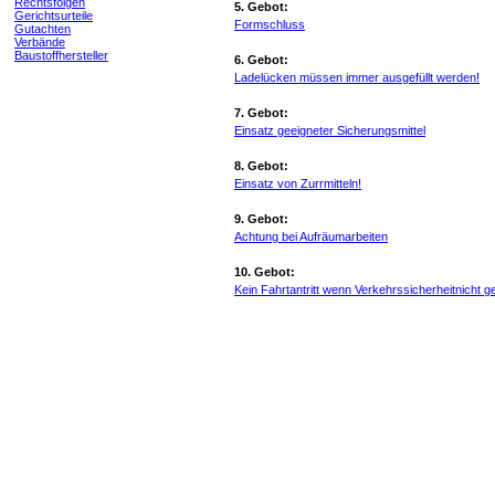
Rechtsfolgen
5. Gebot:
Gerichtsurteile
Formschluss
Gutachten
Verbände
Baustoffhersteller
6. Gebot:
Ladelücken müssen immer ausgefüllt werden!
7. Gebot:
Einsatz geeigneter Sicherungsmittel
8. Gebot:
Einsatz von Zurrmitteln!
9. Gebot:
Achtung bei Aufräumarbeiten
10. Gebot:
Kein Fahrtantritt wenn Verkehrssicherheitnicht g