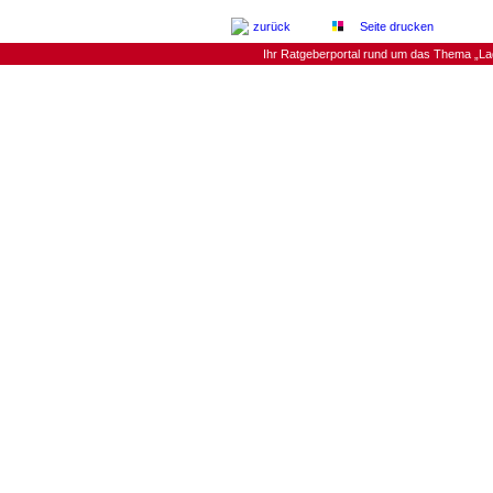
zurück
Seite drucken
Ihr Ratgeberportal rund um das Thema „La