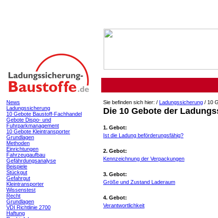
News
Sie befinden sich hier: /
Ladungssicherung
/
10 G
Ladungssicherung
Die 10 Gebote der Ladungss
10 Gebote Baustoff-Fachhandel
Gebote Dispo- und
Fuhrparkmanagement
1. Gebot:
10 Gebote Kleintransporter
Ist die Ladung beförderungsfähig?
Grundlagen
Methoden
Einrichtungen
2. Gebot:
Fahrzeugaufbau
Kennzeichnung der Verpackungen
Gefährdungsanalyse
Beispiele
Stückgut
3. Gebot:
Gefahrgut
Größe und Zustand Laderaum
Kleintransporter
Wissenstest
Recht
4. Gebot:
Grundlagen
Verantwortlichkeit
VDI Richtlinie 2700
Haftung